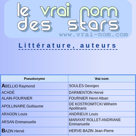
Littérature, auteurs
Pseudonyme
Vrai nom
A
SOULÈS Georges
BELLIO Raymond
ACHDÉ
DARMENTON Hervé
ALAIN-FOURNIER
FOURNIER Henri Alban
DE KOSTROWITCKI Wilhelm
APOLLINAIRE Guillaume
Apollinaris
ARAGON Louis
ANDRIEUX Louis
MARAYAT ROLLET-ANDRIANE
ARSAN Emmanuelle
Emmanuelle
B
HERVE-BAZIN Jean-Pierre
AZIN Hervé