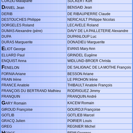
CURZIO Malaparte
SUCKERT Kurt
D
BENSAID Jean
ANIEL Jean
DERIB
DE RIBAUPIERRE Claude
DESTOUCHES Philippe
NERICAULT Philippe Nicolas
DORGELES Roland
LECAVELE Roland
DUMAS Alexandre (père)
DAVY DE LA PAILLETERIE Alexandre
DUPA
DUPANLOUP Luc
DURAS Marguerite
DONADIEU Marguerite
E
EVANS Mary Ann
LIOT George
ELUARD Paul
GRINDEL Eugène
ENQUIST Anna
WIDLUND-BROER Christa
F
DE SALIGNAC DE LA MOTHE François
ENELON
FORNIA Ariane
BESSON Ariane
FRAIN Irène
LE PROHON Irène
FRANCE Anatole
THIBAULT Anatole François
FRANÇOIS DU BERTRAND Mathieu
RODRIGUEZ Jimmy
FRANQUIN
FRANQUIN André
G
KACEW Romain
ARY Romain
GIROUD Françoise
GOURDJI Françoise
GOTLIB
GOTLIEB Marcel
GRACQ Julien
POIRIER Louis
GREG
REGNIER Michel
H
REMI Georges