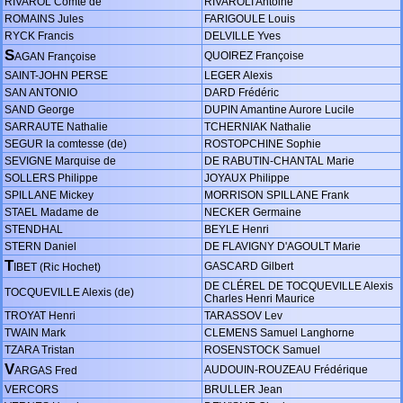
RIVAROL Comte de
RIVAROLI Antoine
ROMAINS Jules
FARIGOULE Louis
RYCK Francis
DELVILLE Yves
S
QUOIREZ Françoise
AGAN Françoise
SAINT-JOHN PERSE
LEGER Alexis
SAN ANTONIO
DARD Frédéric
SAND George
DUPIN Amantine Aurore Lucile
SARRAUTE Nathalie
TCHERNIAK Nathalie
SEGUR la comtesse (de)
ROSTOPCHINE Sophie
SEVIGNE Marquise de
DE RABUTIN-CHANTAL Marie
SOLLERS Philippe
JOYAUX Philippe
SPILLANE Mickey
MORRISON SPILLANE Frank
STAEL Madame de
NECKER Germaine
STENDHAL
BEYLE Henri
STERN Daniel
DE FLAVIGNY D'AGOULT Marie
T
GASCARD Gilbert
IBET (Ric Hochet)
DE CLÉREL DE TOCQUEVILLE Alexis
TOCQUEVILLE Alexis (de)
Charles Henri Maurice
TROYAT Henri
TARASSOV Lev
TWAIN Mark
CLEMENS Samuel Langhorne
TZARA Tristan
ROSENSTOCK Samuel
V
AUDOUIN-ROUZEAU Frédérique
ARGAS Fred
VERCORS
BRULLER Jean