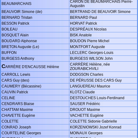
CARON DE BEAUMARCHAIS Pierre-
BEAUMARCHAIS
Augustin
BEAUVOIR Simone (de)
BERTRAND DE BEAUVOIR Simone
BERNARD Tristan
BERNARD Paul
BESSON Patrick
HORVAT Patrick
BOILEAU
DESPRÉAUX Nicolas
BOSQUET Alain
BISK Anatole
BOUDARD Alphonse
BOUDON Pierre Michel
BRETON Auguste (Le)
MONTFORT Auguste
BUFFON
LECLERC Georges-Louis
BURGESS Anthony
BURGESS WILSON John
CARRÈRE Hélène, née
C
ARRÈRE D'ENCAUSSE Hélène
ZOURABICHVILI
CARROLL Lewis
DODGSON Charles
CARS Guy (des)
DE PÉRUSSE DES CARS Guy
CAUMERY (Bécassine)
LANGUEREAU Maurice
CAUVIN Patrick
KLOTZ Claude
CELINE
DESTOUCHES Louis-Ferdinand
CENDRARS Blaise
SAUSER Frédéric
CHATTAM Maxime
DROUOT Maxime
CHAVETTE Eugène
VACHETTE Eugène
COLETTE
COLETTE Sidonie Gabrielle
CONRAD Joseph
KORZENIOWSKI Jozef Konrad
COURTELINE Georges
MOINAUX Georges