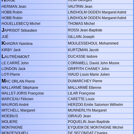
ERGE
HERMAN Jean
VAUTRIN Jean
HOBB Robin
LINDHOLM OGDEN Margaret Astrid
HOBB Robin
LINDHOLM OGDEN Margaret Astrid
HOUELLEBECQ Michel
THOMAS Michel
J
ROSSI Jean-Baptiste
APRISOT Sébastien
JIJÉ
GILLAIN Joseph
K
MOULESSEHOUL Mohammed
HADRA Yasmina
KIRBY Jack
KURTZMAN Jacob
L
DUCASSE Isidore
AUTRÉAMONT
LE CARRÉ John
CORNWELL David John Moore
LONDON Jack
GRIFFITH CHANEY John
LOTI Pierre
VIAUD Louis Marie Julien
M
DUMARCHEY Pierre
AC ORLAN Pierre
MALLARMÉ Stéphane
MALLARMÉ Etienne
MALLET-JORIS Françoise
LILAR Françoise
MARCEAU Félicien
CARETTE Louis
MAUROIS André
HERZOG Emile Salomon Wilhelm
MITCHELL Margaret
MUNNERLYN Margaret
MOEBIUS
GIRAUD Jean
MOLIERE
POQUELIN Jean-Baptiste
MONTAIGNE
EYQUEM DE MONTAIGNE Michel
MONTESQUIEU
DE SECONDAT Charles