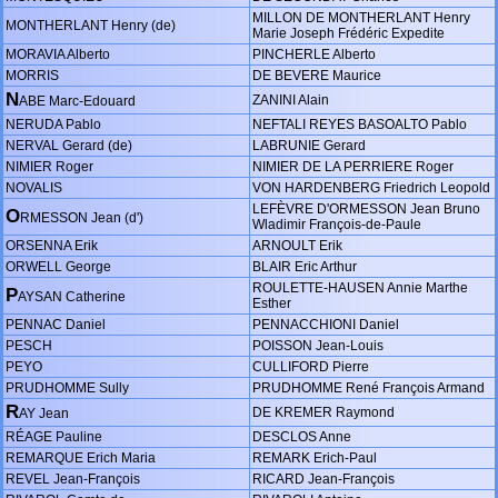
MILLON DE MONTHERLANT Henry
MONTHERLANT Henry (de)
Marie Joseph Frédéric Expedite
MORAVIA Alberto
PINCHERLE Alberto
MORRIS
DE BEVERE Maurice
N
ZANINI Alain
ABE Marc-Edouard
NERUDA Pablo
NEFTALI REYES BASOALTO Pablo
NERVAL Gerard (de)
LABRUNIE Gerard
NIMIER Roger
NIMIER DE LA PERRIERE Roger
NOVALIS
VON HARDENBERG Friedrich Leopold
LEFÈVRE D'ORMESSON Jean Bruno
O
RMESSON Jean (d')
Wladimir François-de-Paule
ORSENNA Erik
ARNOULT Erik
ORWELL George
BLAIR Eric Arthur
ROULETTE-HAUSEN Annie Marthe
P
AYSAN Catherine
Esther
PENNAC Daniel
PENNACCHIONI Daniel
PESCH
POISSON Jean-Louis
PEYO
CULLIFORD Pierre
PRUDHOMME Sully
PRUDHOMME René François Armand
R
DE KREMER Raymond
AY Jean
RÉAGE Pauline
DESCLOS Anne
REMARQUE Erich Maria
REMARK Erich-Paul
REVEL Jean-François
RICARD Jean-François