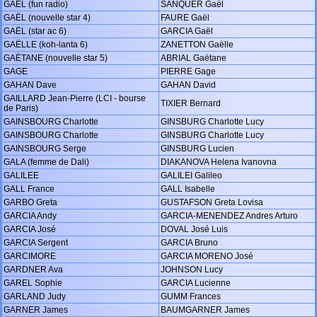
GAËL (fun radio)
SANQUER Gaël
GAËL (nouvelle star 4)
FAURE Gaël
GAËL (star ac 6)
GARCIA Gaël
GAËLLE (koh-lanta 6)
ZANETTON Gaëlle
GAËTANE (nouvelle star 5)
ABRIAL Gaëtane
GAGE
PIERRE Gage
GAHAN Dave
GAHAN David
GAILLARD Jean-Pierre (LCI - bourse
TIXIER Bernard
de Paris)
GAINSBOURG Charlotte
GINSBURG Charlotte Lucy
GAINSBOURG Charlotte
GINSBURG Charlotte Lucy
GAINSBOURG Serge
GINSBURG Lucien
GALA (femme de Dali)
DIAKANOVA Helena Ivanovna
GALILEE
GALILEI Galileo
GALL France
GALL Isabelle
GARBO Greta
GUSTAFSON Greta Lovisa
GARCIA Andy
GARCIA-MENENDEZ Andres Arturo
GARCIA José
DOVAL José Luis
GARCIA Sergent
GARCIA Bruno
GARCIMORE
GARCIA MORENO José
GARDNER Ava
JOHNSON Lucy
GAREL Sophie
GARCIA Lucienne
GARLAND Judy
GUMM Frances
GARNER James
BAUMGARNER James