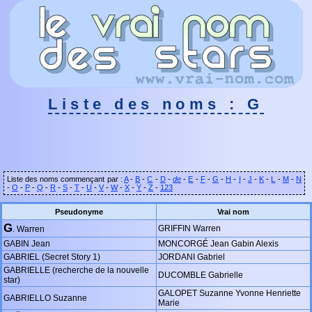
Liste des noms : G
Liste des noms commençant par :
A
-
B
-
C
-
D
-
de
-
E
-
F
-
G
-
H
-
I
-
J
-
K
-
L
-
M
-
N
-
O
-
P
-
Q
-
R
-
S
-
T
-
U
-
V
-
W
-
X
-
Y
-
Z
-
123
Pseudonyme
Vrai nom
G
GRIFFIN Warren
. Warren
GABIN Jean
MONCORGÉ Jean Gabin Alexis
GABRIEL (Secret Story 1)
JORDANI Gabriel
GABRIELLE (recherche de la nouvelle
DUCOMBLE Gabrielle
star)
GALOPET Suzanne Yvonne Henriette
GABRIELLO Suzanne
Marie