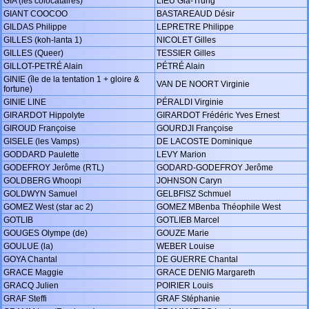
GIA (les colocataires)
LIEU Gia-Trung
GIANT COOCOO
BASTAREAUD Désir
GILDAS Philippe
LEPRETRE Philippe
GILLES (koh-lanta 1)
NICOLET Gilles
GILLES (Queer)
TESSIER Gilles
GILLOT-PETRÉ Alain
PÉTRÉ Alain
GINIE (île de la tentation 1 + gloire &
VAN DE NOORT Virginie
fortune)
GINIE LINE
PÉRALDI Virginie
GIRARDOT Hippolyte
GIRARDOT Frédéric Yves Ernest
GIROUD Françoise
GOURDJI Françoise
GISELE (les Vamps)
DE LACOSTE Dominique
GODDARD Paulette
LEVY Marion
GODEFROY Jerôme (RTL)
GODARD-GODEFROY Jerôme
GOLDBERG Whoopi
JOHNSON Caryn
GOLDWYN Samuel
GELBFISZ Schmuel
GOMEZ West (star ac 2)
GOMEZ MBenba Théophile West
GOTLIB
GOTLIEB Marcel
GOUGES Olympe (de)
GOUZE Marie
GOULUE (la)
WEBER Louise
GOYA Chantal
DE GUERRE Chantal
GRACE Maggie
GRACE DENIG Margareth
GRACQ Julien
POIRIER Louis
GRAF Steffi
GRAF Stéphanie