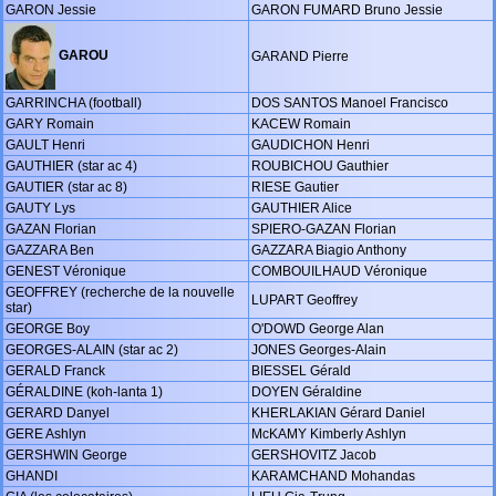
GARON Jessie
GARON FUMARD Bruno Jessie
GAROU
GARAND Pierre
GARRINCHA (football)
DOS SANTOS Manoel Francisco
GARY Romain
KACEW Romain
GAULT Henri
GAUDICHON Henri
GAUTHIER (star ac 4)
ROUBICHOU Gauthier
GAUTIER (star ac 8)
RIESE Gautier
GAUTY Lys
GAUTHIER Alice
GAZAN Florian
SPIERO-GAZAN Florian
GAZZARA Ben
GAZZARA Biagio Anthony
GENEST Véronique
COMBOUILHAUD Véronique
GEOFFREY (recherche de la nouvelle
LUPART Geoffrey
star)
GEORGE Boy
O'DOWD George Alan
GEORGES-ALAIN (star ac 2)
JONES Georges-Alain
GERALD Franck
BIESSEL Gérald
GÉRALDINE (koh-lanta 1)
DOYEN Géraldine
GERARD Danyel
KHERLAKIAN Gérard Daniel
GERE Ashlyn
McKAMY Kimberly Ashlyn
GERSHWIN George
GERSHOVITZ Jacob
GHANDI
KARAMCHAND Mohandas