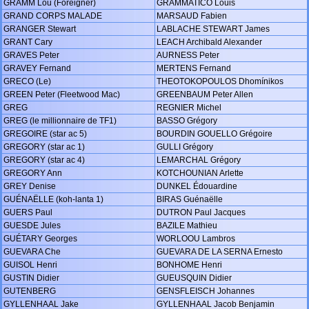
GRAMM Lou (Foreigner)
GRAMMATICO Louis
GRAND CORPS MALADE
MARSAUD Fabien
GRANGER Stewart
LABLACHE STEWART James
GRANT Cary
LEACH Archibald Alexander
GRAVES Peter
AURNESS Peter
GRAVEY Fernand
MERTENS Fernand
GRECO (Le)
THEOTOKOPOULOS Dhomínikos
GREEN Peter (Fleetwood Mac)
GREENBAUM Peter Allen
GREG
REGNIER Michel
GREG (le millionnaire de TF1)
BASSO Grégory
GREGOIRE (star ac 5)
BOURDIN GOUELLO Grégoire
GREGORY (star ac 1)
GULLI Grégory
GREGORY (star ac 4)
LEMARCHAL Grégory
GREGORY Ann
KOTCHOUNIAN Arlette
GREY Denise
DUNKEL Édouardine
GUÉNAËLLE (koh-lanta 1)
BIRAS Guénaëlle
GUERS Paul
DUTRON Paul Jacques
GUESDE Jules
BAZILE Mathieu
GUÉTARY Georges
WORLOOU Lambros
GUEVARA Che
GUEVARA DE LA SERNA Ernesto
GUISOL Henri
BONHOME Henri
GUSTIN Didier
GUEUSQUIN Didier
GUTENBERG
GENSFLEISCH Johannes
GYLLENHAAL Jake
GYLLENHAAL Jacob Benjamin